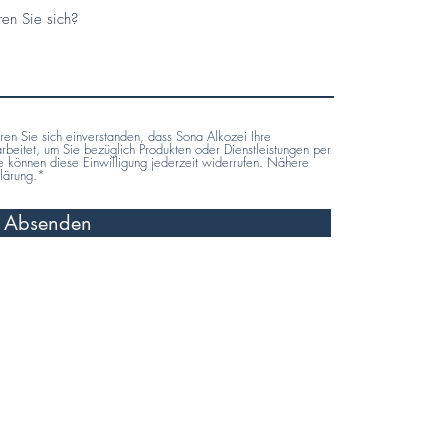
en Sie sich einverstanden, dass Sona Alkozei Ihre
arbeitet, um Sie bezüglich Produkten oder Dienstleistungen per
ie können diese Einwilligung jederzeit widerrufen. Nähere
klärung.*
Absenden