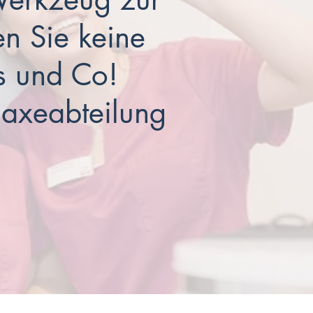
n Sie keine
s und Co!
laxeabteilung