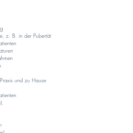
ng
, z. B. in der Pubertät
tienten
aturen
nahmen
n
 Praxis und zu Hause
atienten
).
n
en)