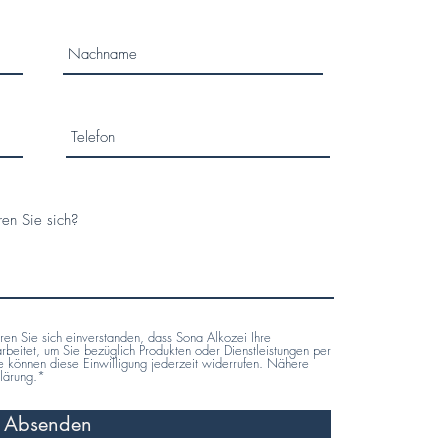
en Sie sich einverstanden, dass Sona Alkozei Ihre
arbeitet, um Sie bezüglich Produkten oder Dienstleistungen per
ie können diese Einwilligung jederzeit widerrufen. Nähere
klärung.*
Absenden