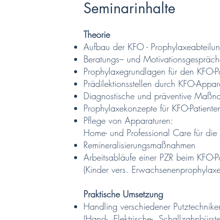
Seminarinhalte
Theorie
Aufbau der KFO - Prophylaxeabteilu
Beratungs– und Motivationsgespräche
Prophylaxegrundlagen für den KFO-Pa
Prädilektionsstellen durch KFO-Appar
Diagnostische und präventive Maß
Prophylaxekonzepte für KFO-Patiente
Pflege von Apparaturen:
Home- und Professional Care für die
Remineralisierungsmaßnahmen
Arbeitsabläufe einer PZR beim KFO-P
(Kinder vers. Erwachsenenprophylaxe
Praktische Umsetzung
Handling verschiedener Putztechnike
(Hand-, Elektrische-, Schallzahnbürst